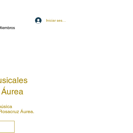
Iniciar sesión
Miembros
usicales
 Áurea
música
Rosacruz Áurea.