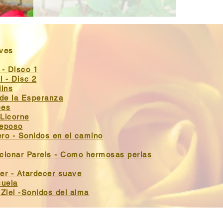
ves
 - Disco 1
l - D
isc 2
dins
de la Esperanza​
ces
 Licorne
Reposo
ero - Sonidos en el camino
cionar Parels - Como hermosas perlas
er - Atardecer suave
cuela
Ziel -
Sonidos del alma