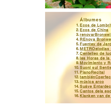
Álbumes
Ecos de Lombri
Ecos de China
renovar
Bronwel
R
Enova Bronwe
Fuente
y de Jar
METRO
elodias 
Centelleo de lu
le
s Horas de la
Movimiento y 
Suo
ni sul Senti
Piano
Recital
también
C
perfec
música arco
Suá
ve Entardec
Cantos de
la es
Klanken van de 