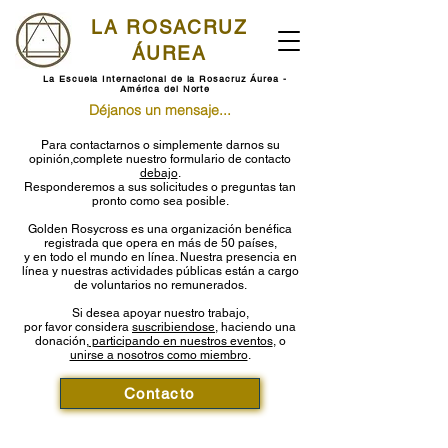
LA ROSACRUZ
ÁUREA
La Escuela Internacional de la Rosacruz Áurea -
América del Norte
Déjanos un mensaje...
Para contactarnos o simplemente darnos su
opinión,
complete nuestro formulario de contacto
debajo
.
Responderemos a sus solicitudes o preguntas tan
pronto como sea posible.
Golden Rosycross es una organización benéfica
registrada que opera en más de 50 países,
y en todo el mundo en línea. Nuestra presencia en
línea y nuestras actividades públicas están a cargo
de voluntarios no remunerados.
Si desea apoyar nuestro trabajo,
por favor considera
suscribiendose
, haciendo una
donación,
participando en nuestros eventos
, o
unirse a nosotros como miembro
.
Contacto