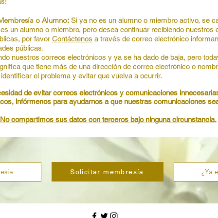
as!
a Membresía o Alumno
:
Si y
a no es un alumno o miembro activo, se c
 es un alumno o miembro, pero desea continuar recibiendo nuestros c
licas, por favor
Contáctenos
a través de correo electrónico inform
dades públicas.
ndo nuestros correos electró
nicos y ya se ha dado de baja, pero toda
nifica que tiene más de una dirección de correo electrónico o nombr
ntificar el problema y evitar que vuelva a ocurrir.
cesidad de evitar correos electrónicos y comunicacio
nes innecesarias
cos, infórmenos para ayudar
nos a que nuestras comunicaciones sean
No compartimos sus datos con terceros bajo ninguna circunstancia.
esía
¿Ya e
Solicitar membresía