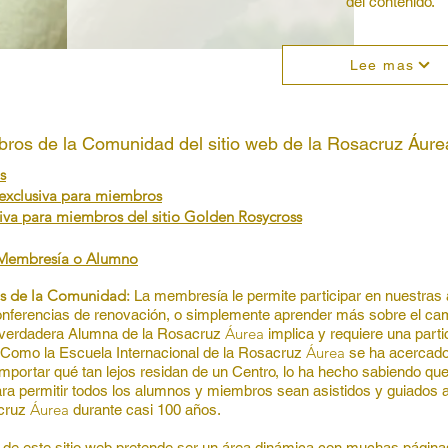
del contenido.
Lee mas
ros de la Comunidad del sitio web de la Rosacruz
Áure
s
 exclusiva para miembros
siva para miembros del sitio Golden Rosycross
a Membresía o Alumno
os de la Comunidad:
La membresía le permite participar en nuestras 
conferencias de renovación, o simplemente aprender más sobre el ca
Á
urea
 verdadera Alumna de la Rosacruz
implica y requiere una parti
Á
urea
 Como la Escuela Internacional de la Rosacruz
se ha acercado
importar qué tan lejos residan de un Centro, lo ha hecho sabiendo 
ra permitir todos los alumnos y miembros sean asistidos y guiados a 
Á
urea
acruz
durante casi 100 años.
 de este sitio web pretende ser un área dinámica con muchas página