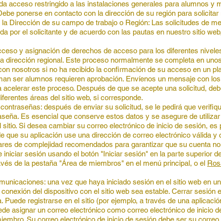
 da acceso restringido a las instalaciones generales para alumnos y 
ebe ponerse en contacto con la dirección de su región para solicita
de la Dirección de su campo de trabajo o Región: Las solicitudes de 
a por el solicitante y de acuerdo con las pautas en nuestro sitio web
cceso y asignación de derechos de acceso para los diferentes niveles
 dirección regional.
Este proceso normalmente se completa en unos 
n nosotros si no ha recibido la confirmación de su acceso en un plaz
rman ser alumnos requieren aprobación. Envíenos un mensaje con los d
 acelerar este proceso. Después de que se acepte una solicitud, deber
iferentes áreas del sitio web, si corresponde.
 contraseñas: después de enviar su solicitud, se le pedirá que verifiq
aseña. Es esencial que conserve estos datos y se asegure de utilizar 
l sitio. Si desea cambiar su correo electrónico de inicio de sesión, es
que su aplicación use una dirección de correo electrónico válida y
res de complejidad recomendados para garantizar que su cuenta no 
iniciar sesión usando el botón "Iniciar sesión" en la parte superior d
ravés de la pestaña "Área de miembros" en el menú principal, o el
Rosa
unicaciones: una vez que haya iniciado sesión en el sitio web en un d
onexión del dispositivo con el sitio web sea estable. Cerrar sesión e
. Puede registrarse en el sitio (por ejemplo, a través de una aplicac
ede asignar un correo electrónico como correo electrónico de inicio d
mbro. Su correo electrónico de inicio de sesión debe ser su correo el