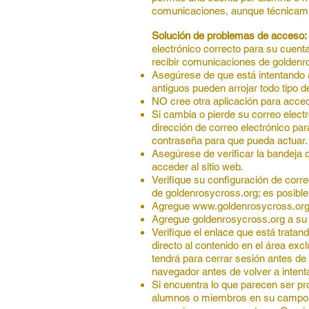
comunicaciones, aunque técnicame
Solución de problemas de acceso:
electrónico correcto para su cuenta
recibir comunicaciones de goldenr
Asegúrese de que está intentando 
antiguos pueden arrojar todo tipo d
NO cree otra aplicación para acced
Si cambia o pierde su correo elect
dirección de correo electrónico pa
contraseña para que pueda actuar.
Asegúrese de verificar la bandeja 
acceder al sitio web.
Verifique su configuración de corr
de goldenrosycross.org; es posibl
Agregue
www.goldenrosycross.or
Agregue goldenrosycross.org a su l
Verifique el enlace que está trata
directo al contenido en el área ex
tendrá para cerrar sesión antes de v
navegador antes de volver a intenta
Si encuentra lo que parecen ser pro
alumnos o miembros en su campo de