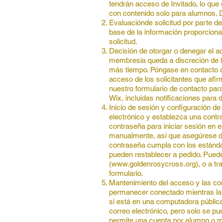
tendrán acceso de Invitado, lo que
con contenido solo para alumnos. D
Evaluación
de solicitud por parte 
base de la información proporcionad
solicitud.
Decisión de otorgar o denegar el a
membresía queda a discreción de la
más tiempo. Póngase en contacto co
acceso de los solicitantes que afi
nuestro formulario de contacto para
Wix, incluidas notificaciones para d
Inicio de sesión y configuración de
electrónico y establezca una contr
contraseña para iniciar sesión en e
manualmente, así que asegúrese de 
contraseña cumpla con los estánda
pueden restablecer a pedido. Puede 
(
www.goldenrosycross.org
), o a t
formulario.
Mantenimiento del acceso y las com
permanecer conectado mientras la c
si está en una computadora pública
correo electrónico, pero solo se pu
permite una cuenta por alumno o mie