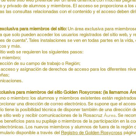
vo y privado de alumnos y miembros.
El acceso se proporciona a lo
as las consultas relacionadas con el contenido y el acceso deben diri
exclusiva para miembros del sitio:
Un área exclusiva para miembros
 la que solo pueden acceder los usuarios registrados del sitio web, y r
lles de cuenta". Tales instalaciones se ven en todas partes en la vida
icos y más.
itio web se requieren los siguientes pasos:
o miembro;
irección de su campo de trabajo o Región;
 acceso y asignación de derechos de acceso para los diferentes niv
eñas;
nicaciones.
exclusiva para miembros del sitio Golden Rosycross: (la llamamos Á
umno o miembro: los alumnos y miembros existentes están registrados
rcionar una dirección de correo electrónico. Se supone que el acces
rio tiene la posibilidad técnica de disponer también de una dirección 
Á
urea
e sitio web y recibir comunicaciones de la
Rosacruz
. Se reco
s beneficios para su pupilaje o miembros de la participación en la c
lectrónicas. Los nuevos miembros y alumnos de fuera de la región de 
rmulario disponible a través del
Registro de Golden Rosycross
págin