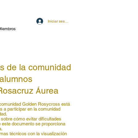
Iniciar sesión
Miembros
s de la comunidad
 alumnos
 Rosacruz
urea
Á
la comunidad Golden Rosycross está
 a participar en la comunidad
dad.
sobre cómo evitar dificultades
de este documento se proporciona
a.
mas técnicos con la visualización