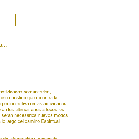
a
...
actividades comunitarias,
mino gnóstico que muestra la
cipación activa en las actividades
 en los últimos años a todos los
que serán necesarios nuevos modos
lo largo del camino Espiritual
s de información y contenido