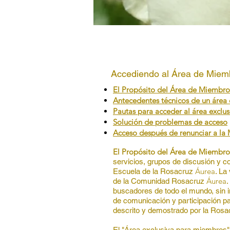
Accediendo al Área de Miemb
El Propósito del Área de Miembro
Antecedentes técnicos de un área
Pautas para acceder al área exclu
Solución de problemas de acceso
Acceso después de renunciar a l
El Propósito del Área de Miembr
servicios, grupos de discusión y 
Á
urea
Escuela de la Rosacruz
. La
Á
urea
de la Comunidad Rosacruz
.
buscadores de todo el mundo, sin 
de comunicación y participación pa
descrito y demostrado por la Ros
El "Área exclusiva para miembros"