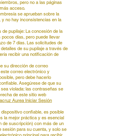
miembros, pero no a las páginas
r más acceso.
membresía se aprueban sobre la
, y no hay inconsistencias en la
 de pupilaje: La concesión de la
pocos días, pero puede llevar
o de 7 días. Las solicitudes de
etalles de su pupilaje a través de
ía recibir una notificación de
ue su dirección de correo
este correo electrónico y
 posible, pero debe hacerlo
 confiable. Asegúrese de que su
sea violada: las contraseñas se
erecha de este sitio web
cruz Aurea Iniciar Sesión
ispositivo confiable, es posible
s la mejor práctica y es esencial
ión de suscripción) con más de un
e sesión para su cuenta, y solo se
ectrónico principal para recibir