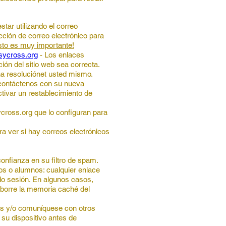
star utilizando el correo
cción de correo electrónico para
sto es muy importante!
sycross.org
- Los enlaces
ión del sitio web sea correcta.
na resolución
et usted mismo.
, contáctenos con su nueva
tivar un restablecimiento de
ycross.org que lo configuran para
a ver si hay correos electrónicos
onfianza en su filtro de spam.
ros o alumnos: cualquier enlace
ado sesión. En algunos casos,
 y borre la memoria caché del
ivos y/o comuníquese con otros
su dispositivo antes de