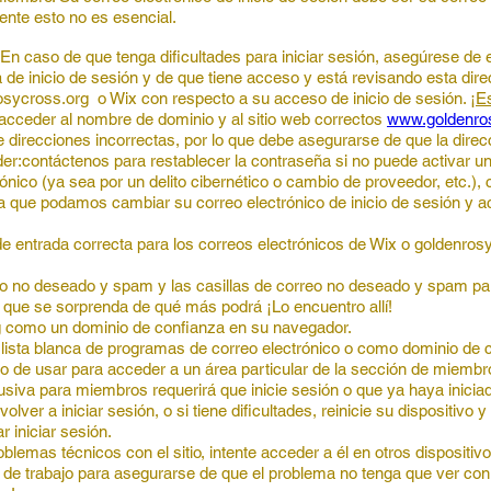
nte esto no es esencial.
En caso de que tenga dificultades para iniciar sesión, asegúrese de e
 de inicio de sesión y de que tiene acceso y está revisando esta dire
osycross.org o Wix con respecto a su acceso de inicio de sesión.
¡E
acceder al nombre de dominio y al sitio web correctos
www.goldenro
e direcciones incorrectas, por lo que debe asegurarse de que la direcc
er:
contáctenos para restablecer la contraseña si no puede activar u
rónico (ya sea por un delito cibernético o cambio de proveedor, etc.)
ra que podamos cambiar su correo electrónico de inicio de sesión y ac
de entrada correcta para los correos electrónicos de Wix o goldenros
eo no deseado y spam y las casillas de correo no deseado y spam par
e que se sorprenda de qué más podrá
¡Lo encuentro allí!
g
como un dominio de confianza en su navegador.
ista blanca de programas de correo electrónico o como dominio de c
ndo de usar para acceder a un área particular de la sección de miemb
clusiva para miembros requerirá que inicie sesión o que ya haya inici
olver a iniciar sesión, o si tiene dificultades, reinicie su dispositivo
r iniciar sesión.
blemas técnicos con el sitio, intente acceder a él en otros disposit
 trabajo para asegurarse de que el problema no tenga que ver con 