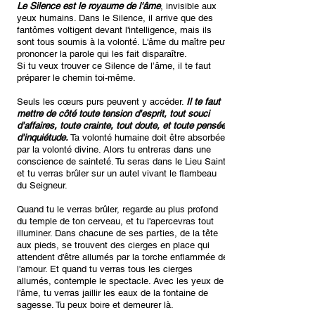
Le Silence est le royaume de l'âme
, invisible aux
yeux humains. Dans le Silence, il arrive que des
fantômes voltigent devant l'intelligence, mais ils
sont tous soumis à la volonté. L'âme du maître peut
prononcer la parole qui les fait disparaître.
Si tu veux trouver ce Silence de l’âme, il te faut
préparer le chemin toi-même.
Seuls les cœurs purs peuvent y accéder.
Il te faut
mettre de côté toute tension d'esprit, tout souci
d'affaires, toute crainte, tout doute, et toute pensée
d'inquiétude.
Ta volonté humaine doit être absorbée
par la volonté divine. Alors tu entreras dans une
conscience de sainteté. Tu seras dans le Lieu Saint
et tu verras brûler sur un autel vivant le flambeau
du Seigneur.
Quand tu le verras brûler, regarde au plus profond
du temple de ton cerveau, et tu l'apercevras tout
illuminer. Dans chacune de ses parties, de la tête
aux pieds, se trouvent des cierges en place qui
attendent d'être allumés par la torche enflammée de
l'amour. Et quand tu verras tous les cierges
allumés, contemple le spectacle. Avec les yeux de
l'âme, tu verras jaillir les eaux de la fontaine de
sagesse. Tu peux boire et demeurer là.