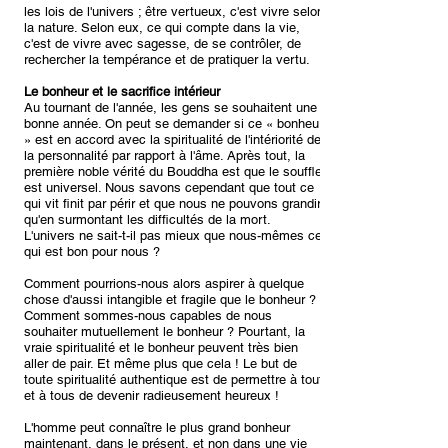
les lois de l'univers ; être vertueux, c'est vivre selon
la nature. Selon eux, ce qui compte dans la vie,
c'est de vivre avec sagesse, de se contrôler, de
rechercher la tempérance et de pratiquer la vertu.
Le bonheur et le sacrifice intérieur
Au tournant de l'année, les gens se souhaitent une
bonne année. On peut se demander si ce « bonheur
» est en accord avec la spiritualité de l'intériorité de
la personnalité par rapport à l'âme. Après tout, la
première noble vérité du Bouddha est que le souffle
est universel. Nous savons cependant que tout ce
qui vit finit par périr et que nous ne pouvons grandir
qu'en surmontant les difficultés de la mort.
L'univers ne sait-t-il pas mieux que nous-mêmes ce
qui est bon pour nous ?
Comment pourrions-nous alors aspirer à quelque
chose d'aussi intangible et fragile que le bonheur ?
Comment sommes-nous capables de nous
souhaiter mutuellement le bonheur ? Pourtant, la
vraie spiritualité et le bonheur peuvent très bien
aller de pair. Et même plus que cela ! Le but de
toute spiritualité authentique est de permettre à tout
et à tous de devenir radieusement heureux !
L'homme peut connaître le plus grand bonheur
maintenant, dans le présent, et non dans une vie