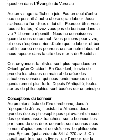
question dans L'Évangile du Verseau :
Aucun visage n'affiche la joie. Pas un seul d'entre
eux ne pensait à autre chose qu'au labeur. Jésus
s'adressa à l'un d'eux et lui dit : Pourquoi êtes-vous
tous si tristes, n'avez-vous pas de bonheur dans la
vie ? L'homme répondit : Nous ne connaissons
guère le sens de ce mot. Nous peinons pour vivre,
et nous n'espérons rien d'autre que le labeur, et béni
soit le jour où nous pourrons cesser notre labeur et
nous reposer dans la cité des morts de Bouddha.
Ces croyances fatalistes sont plus répandues en
Orient qu'en Occident. En Occident, l'envie de
prendre les choses en main et de créer des
situations censées qui nous rende heureux est
généralement plus forte. Depuis l'Antiquité, toutes
sortes de philosophies sont basées sur ce principe.
Conceptions du bonheur
Au premier siècle de l'ère chrétienne, donc à
l'époque de Jésus, il existait à Athènes deux
grandes écoles philosophiques qui avaient chacune
des opinions assez tranchées sur le bonheur. Les
partisans de ces deux courants sont connus sous
le nom d'épicuriens et de stoïciens. Le philosophe
grec Épicure (qui a vécu de 341 à 270 av. J.-C.)
aurait écrit trois cents livres : sur l'amour, sur la