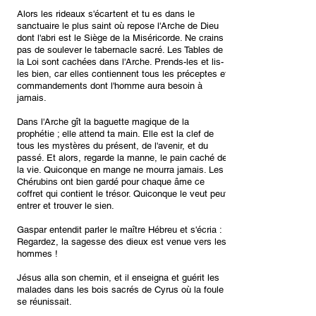
Alors les rideaux s'écartent et tu es dans le
sanctuaire le plus saint où repose l'Arche de Dieu
dont l'abri est le Siège de la Miséricorde. Ne crains
pas de soulever le tabernacle sacré. Les Tables de
la Loi sont cachées dans l'Arche. Prends-les et lis-
les bien, car elles contiennent tous les préceptes et
commandements dont l'homme aura besoin à
jamais.
Dans l'Arche gît la baguette magique de la
prophétie ; elle attend ta main. Elle est la clef de
tous les mystères du présent, de l'avenir, et du
passé. Et alors, regarde la manne, le pain caché de
la vie. Quiconque en mange ne mourra jamais. Les
Chérubins ont bien gardé pour chaque âme ce
coffret qui contient le trésor. Quiconque le veut peut
entrer et trouver le sien.
Gaspar entendit parler le maître Hébreu et s'écria :
Regardez, la sagesse des dieux est venue vers les
hommes !
Jésus alla son chemin, et il enseigna et guérit les
malades dans les bois sacrés de Cyrus où la foule
se réunissait.