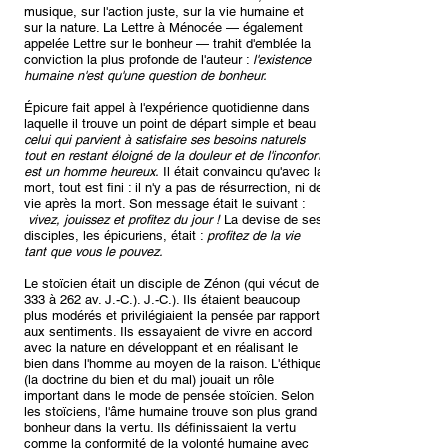
musique, sur l'action juste, sur la vie humaine et
sur la nature. La Lettre à Ménocée — également
appelée Lettre sur le bonheur — trahit d'emblée la
conviction la plus profonde de l'auteur :
l'existence
humaine n'est qu'une question de bonheur.
Épicure fait appel à l'expérience quotidienne dans
laquelle il trouve un point de départ simple et beau :
celui qui parvient à satisfaire ses besoins naturels
tout en restant éloigné de la douleur et de l'inconfort
est un homme heureux.
Il était convaincu qu'avec la
mort, tout est fini : il n'y a pas de résurrection, ni de
vie après la mort. Son message était le suivant :
vivez, jouissez et profitez du jour !
La devise de ses
disciples, les épicuriens, était :
profitez de la vie
tant que vous le pouvez.
Le stoïcien était un disciple de Zénon (qui vécut de
333 à 262 av. J.-C.). J.-C.). Ils étaient beaucoup
plus modérés et privilégiaient la pensée par rapport
aux sentiments. Ils essayaient de vivre en accord
avec la nature en développant et en réalisant le
bien dans l'homme au moyen de la raison. L'éthique
(la doctrine du bien et du mal) jouait un rôle
important dans le mode de pensée stoïcien. Selon
les stoïciens, l'âme humaine trouve son plus grand
bonheur dans la vertu. Ils définissaient la vertu
comme la conformité de la volonté humaine avec