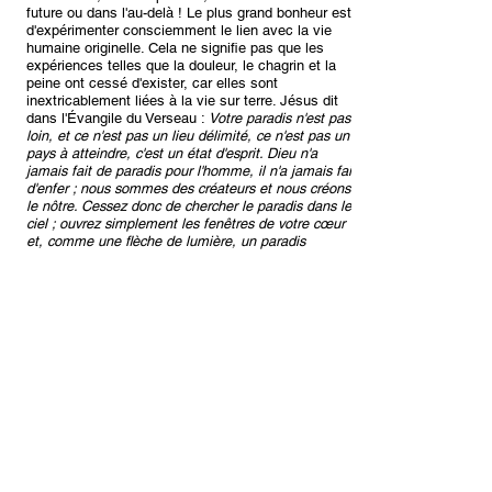
future ou dans l'au-delà ! Le plus grand bonheur est
d'expérimenter consciemment le lien avec la vie
humaine originelle. Cela ne signifie pas que les
expériences telles que la douleur, le chagrin et la
peine ont cessé d'exister, car elles sont
inextricablement liées à la vie sur terre. Jésus dit
dans l'Évangile du Verseau :
Votre paradis n'est pas
loin, et ce n'est pas un lieu délimité, ce n'est pas un
pays à atteindre, c'est un état d'esprit. Dieu n'a
jamais fait de paradis pour l'homme, il n'a jamais fait
d'enfer ; nous sommes des créateurs et nous créons
le nôtre. Cessez donc de chercher le paradis dans le
ciel ; ouvrez simplement les fenêtres de votre cœur
et, comme une flèche de lumière, un paradis
apparaîtra et apportera une joie sans limites.
Le cœur humain est bien plus qu'un organe
nécessaire qui pompe le sang dans tout le corps. Il
existe de multiples niveaux d'activité qui sont tous
en intercommunication les uns avec les autres.
Selon plusieurs traditions spirituelles, le centre
cardiaque de l'être humain comprend :
— le cœur physique ou matériel qui est animé par
sa contrepartie éthérique ;
— le chakra du cœur : l'élément central d'un
système de sept centres de pouvoir ou chakras ;