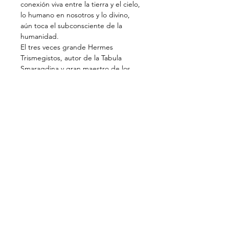
conexión viva entre la tierra y el cielo, 
lo humano en nosotros y lo divino, 
aún toca el subconsciente de la 
humanidad.
El tres veces grande Hermes 
Trismegistos, autor de la Tabula 
Smaragdina y gran maestro de los 
Misterios Egipcios, llamó a la 
humanidad hace miles de años a su 
verdadera tarea, despertar a Ra, el 
Sol divino dentro del ser humano, a 
través de un proceso de 
autoconocimiento, purificación , 
iniciación y transformación, los 4 
lados de la pirámide.
Esta actividad necesita tener lugar en 
los 3 centros de la conciencia 
humana, el corazón, la cabeza y los 
santuarios pélvicos. Este es el 
triángulo de fuego que desde la 
tierra, desde…