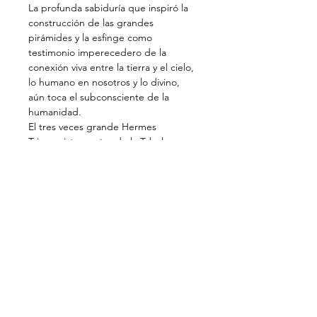
La profunda sabiduría que inspiró la 
construcción de las grandes 
pirámides y la esfinge como 
testimonio imperecedero de la 
conexión viva entre la tierra y el cielo, 
lo humano en nosotros y lo divino, 
aún toca el subconsciente de la 
humanidad.
El tres veces grande Hermes 
Trismegistos, autor de la Tabula 
Smaragdina y gran maestro de los 
Misterios Egipcios, llamó a la 
humanidad hace miles de años a su 
verdadera tarea, despertar a Ra, el 
Sol divino dentro del ser humano, a 
través de un proceso de 
autoconocimiento, purificación , 
iniciación y transformación, los 4 
lados de la pirámide.
Esta actividad necesita tener lugar en 
los 3 centros de la conciencia 