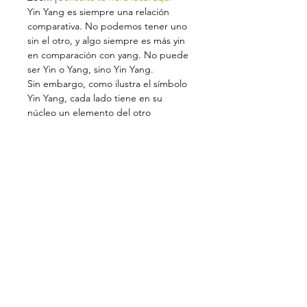
Yin Yang es siempre una relación 
comparativa. No podemos tener uno 
sin el otro, y algo siempre es más yin 
en comparación con yang. No puede 
ser Yin o Yang, sino Yin Yang.
Sin embargo, como ilustra el símbolo 
Yin Yang, cada lado tiene en su 
núcleo un elemento del otro 
(representado por los pequeños 
puntos). Ninguno de los polos es 
superior al otro y, como el aumento 
de uno trae consigo la 
correspondiente disminución del 
otro, se debe alcanzar un equilibrio 
correcto entre los dos polos para 
lograr la armonía.
Si observamos más profundamente 
el símbolo Yin Yang, también nos 
daremos cuenta de que la polaridad 
de las dos fuerzas de Yin Yang está 
muy sutilmente transmitida por un 