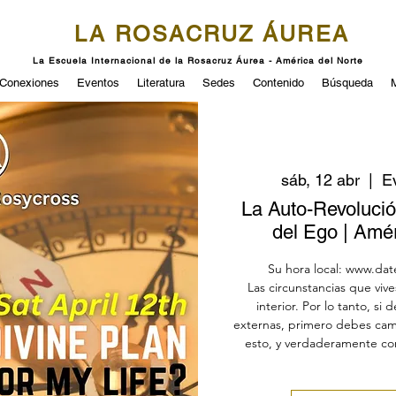
LA ROSACRUZ ÁUREA
La Escuela Internacional de la Rosacruz Áurea - América del Norte
Conexiones
Eventos
Literatura
Sedes
Contenido
Búsqueda
sáb, 12 abr
  |  
Ev
La Auto-Revolución
del Ego | Amé
Su hora local: www.dat
Las circunstancias que vive
interior. Por lo tanto, si
externas, primero debes camb
esto, y verdaderamente c