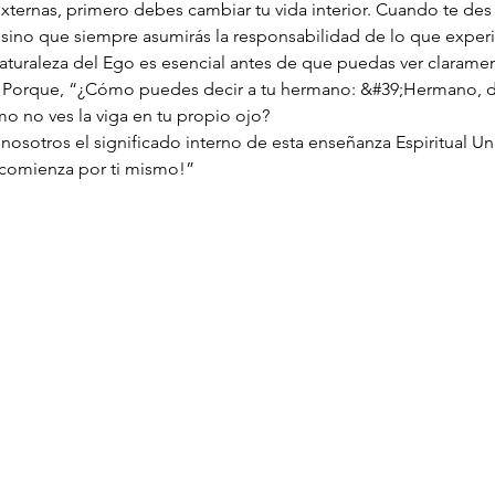
externas, primero debes cambiar tu vida interior. Cuando te des
, sino que siempre asumirás la responsabilidad de lo que exper
turaleza del Ego es esencial antes de que puedas ver clarament
. Porque, “¿Cómo puedes decir a tu hermano: &#39;Hermano, déj
o no ves la viga en tu propio ojo?
nosotros el significado interno de esta enseñanza Espiritual Univ
 comienza por ti mismo!”