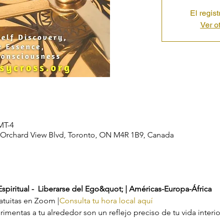
El regis
Ver o
MT-4
40 Orchard View Blvd, Toronto, ON M4R 1B9, Canada
piritual -  Liberarse del Ego&quot; | Américas-Europa-África
ratuitas en Zoom |
Consulta tu hora local aquí
imentas a tu alrededor son un reflejo preciso de tu vida interior