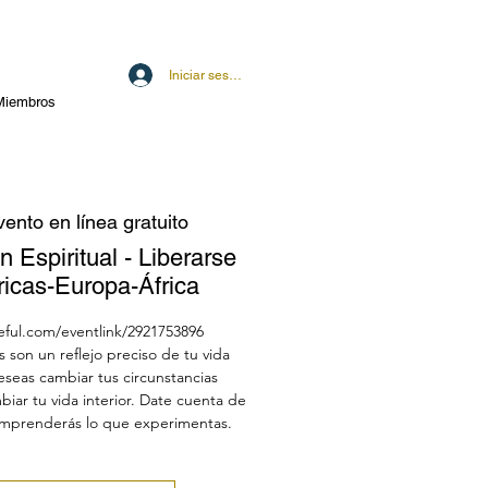
Iniciar sesión
Miembros
ento en línea gratuito
 Espiritual - Liberarse
ricas-Europa-África
eful.com/eventlink/2921753896
s son un reflejo preciso de tu vida
 deseas cambiar tus circunstancias
iar tu vida interior. Date cuenta de
omprenderás lo que experimentas.