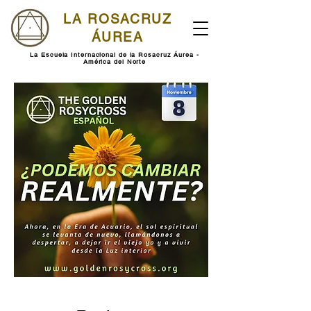
LA ROSACRUZ
ÁUREA
La Escuela Internacional de la Rosacruz Áurea -
América del Norte