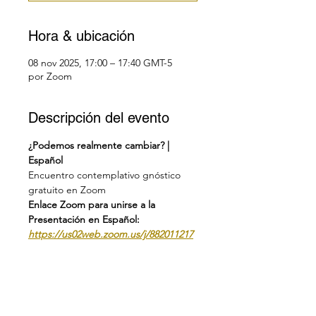
Hora & ubicación
08 nov 2025, 17:00 – 17:40 GMT-5
por Zoom
Descripción del evento
¿Podemos realmente cambiar? | 
Español
Encuentro contemplativo gnóstico 
gratuito en Zoom 
Enlace Zoom para unirse a la 
Presentación en Español: 
https://us02web.zoom.us/j/882011217
49
Encuentre su zona horaria en el 
enlace:
https://dateful.com/eventlink/
2368631367
19:00 (EDT) (Miami, Montreal, 