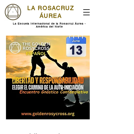
LA ROSACRUZ
ÁUREA
La Escuela Internacional de la Rosacruz Áurea -
América del Norte