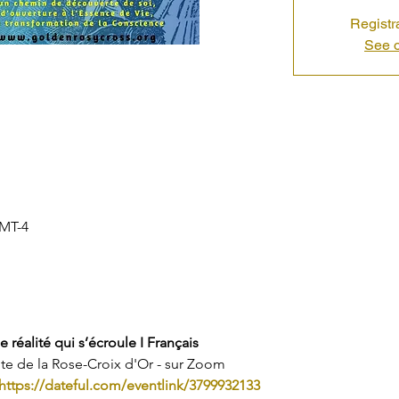
Registr
See o
GMT-4
 réalité qui s’écroule I Français
te de la Rose-Croix d'Or - sur Zoom
https://dateful.com/eventlink/3799932133