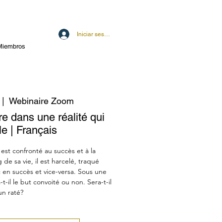
Iniciar sesión
Miembros
 |  
Webinaire Zoom
re dans une réalité qui
le | Français
est confronté au succès et à la
de sa vie, il est harcelé, traqué
 en succès et vice-versa. Sous une
-t-il le but convoité ou non. Sera-t-il
un raté?