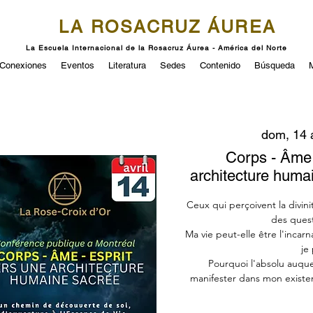
LA ROSACRUZ ÁUREA
La Escuela Internacional de la Rosacruz Áurea - América del Norte
Conexiones
Eventos
Literatura
Sedes
Contenido
Búsqueda
dom, 14 
Corps - Âme 
architecture huma
Ceux qui perçoivent la divin
des quest
Ma vie peut-elle être l'incarn
je
Pourquoi l'absolu auquel 
manifester dans mon existen