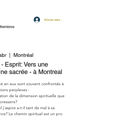
Iniciar sesión
Miembros
abr
  |  
Montréal
- Esprit: Vers une
ine sacrée - à Montreal
ité en eux sont souvent confrontés à
ions perplexes :
ation de la dimension spirituelle que
 pressens?
j'aspire a-t-il tant de mal à se
ce? Le chemin spirituel est un pro