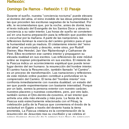
Reflexión:
Domingo De Ramos - Reflexión 1: El Pasaje
Durante el sueño, nuestra "conciencia nocturna" puede elevarse
al dominio del alma, el reino invisible de las ideas primordiales de
las que proceden las escrituras sagradas de la humanidad. Por
ello, te recomendamos que, por la noche, antes de dormir, leas
el texto indicado del Evangelio de los Santos Doce y abras tu
conciencia a su valor interior. Las horas de sueño se convierten
así en una buena preparación para la reflexión que puedes leer
o escuchar por la mañana. A partir de las narraciones, las
reflexiones iluminan la esencia del camino gnóstico para el que
la humanidad está ya madura. El cristianismo interior del "reino
del alma" es anunciado y descrito, entre otros, por Rudolf
Steiner, Max Heindel, Jan Van Rijckenborgh y Catharose de
Petri. Ellos recorrieron ese camino interior y propagaron su
elevada realidad en sus escritos. Las reflexiones de este módulo
online se inspiran principalmente en sus escritos. El misterio de
la Pascua indica un acontecimiento espiritual que puede tener
lugar dentro del ser humano: la resurrección del hombre interior.
El camino hacia la Resurrección, también llamado "el Camino",
es un proceso de transformación. Las narraciones y reflexiones
de este módulo online pueden contribuir a profundizar en la
comprensión del Camino. El tema del "hombre interior" nos
confronta inmediatamente con nuestra dualidad; un estado del
ser que puede experimentarse con bastante intensidad. Porque,
por un lado, somos la persona exterior con nuestro carácter,
nuestros placeres y nuestras costumbres, pero, por otro lado,
también somos el Otro-dentro-de-nosotros, el ser interior que
anhela una vida más elevada y más pura. La fiesta de la
Pascua está estrechamente relacionada con el Pésaj, la
celebración judía de la Pascua que conmemora el éxodo de la
esclavitud en Egipto a través del desierto hasta la tierra
prometida. La Pascua cristiana es la conmemoración de la
resurrección de Jesucristo tras su crucifixión y se celebra el
primer domingo después de la primera luna llena de primavera.
El concepto original de "Pascua" significa "pasar el umbral". Un
ser humano que se dispone a cruzar el umbral para celebrar su
Pascua interior, es cada vez más consciente de que participa en