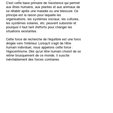
C'est cette base primaire de l'existence qui permet
aux êtres humains, aux plantes et aux animaux de
se rétablir après une maladie ou une blessure. Ce
principe est la raison pour laquelle les
organisations, les systèmes sociaux, les cultures,
les systèmes solaires, etc. peuvent subsister et
pourquoi il faut tant d'efforts pour changer les
situations existantes.
Cette force de recherche de l'équilibre est une force
dirigée vers l'intérieur. Lorsqu'il s'agit de l'être
humain individuel, nous appelons cette force :
l'égocentrisme. Dès qu'un être humain choisit de se
retirer brusquement de ce monde, il suscite
inévitablement des forces contraires.
Dans le récit de Noël, ces forces contraires sont
désignées sous le nom de roi Hérode.
Ces prêtres mages pouvaient lire dans le cœur des
hommes ; ils ont lu la méchanceté du cœur
d'Hérode et savaient qu'il avait juré de tuer le roi qui
venait de naître. Ils révélèrent donc le secret aux
parents de l'enfant et leur demandèrent de s'enfuir
hors de portée du danger.
Les prêtres reprirent le chemin du retour, sans
passer par Jérusalem. Joseph prit de nuit l'enfant