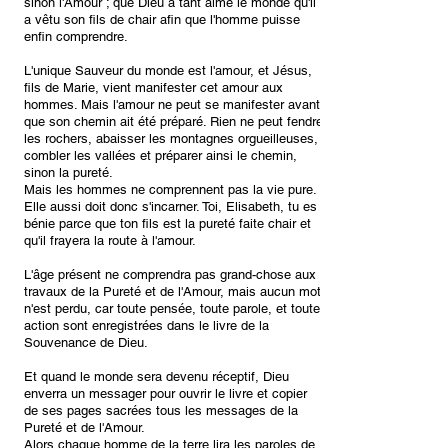
sinon l'Amour ; que Dieu a tant aimé le monde qu'il
a vêtu son fils de chair afin que l'homme puisse
enfin comprendre.
L'unique Sauveur du monde est l'amour, et Jésus,
fils de Marie, vient manifester cet amour aux
hommes. Mais l'amour ne peut se manifester avant
que son chemin ait été préparé. Rien ne peut fendre
les rochers, abaisser les montagnes orgueilleuses,
combler les vallées et préparer ainsi le chemin,
sinon la pureté.
Mais les hommes ne comprennent pas la vie pure.
Elle aussi doit donc s'incarner. Toi, Elisabeth, tu es
bénie parce que ton fils est la pureté faite chair et
qu'il frayera la route à l'amour.
L'âge présent ne comprendra pas grand-chose aux
travaux de la Pureté et de l'Amour, mais aucun mot
n'est perdu, car toute pensée, toute parole, et toute
action sont enregistrées dans le livre de la
Souvenance de Dieu.
Et quand le monde sera devenu réceptif, Dieu
enverra un messager pour ouvrir le livre et copier
de ses pages sacrées tous les messages de la
Pureté et de l'Amour.
Alors chaque homme de la terre lira les paroles de