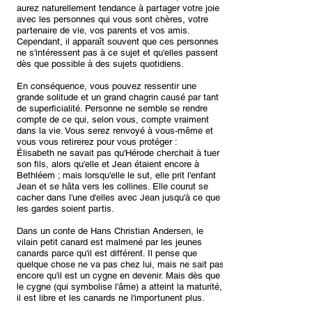
aurez naturellement tendance à partager votre joie
avec les personnes qui vous sont chères, votre
partenaire de vie, vos parents et vos amis.
Cependant, il apparaît souvent que ces personnes
ne s'intéressent pas à ce sujet et qu'elles passent
dès que possible à des sujets quotidiens.
En conséquence, vous pouvez ressentir une
grande solitude et un grand chagrin causé par tant
de superficialité. Personne ne semble se rendre
compte de ce qui, selon vous, compte vraiment
dans la vie. Vous serez renvoyé à vous-même et
vous vous retirerez pour vous protéger :
Élisabeth ne savait pas qu'Hérode cherchait à tuer
son fils, alors qu'elle et Jean étaient encore à
Bethléem ; mais lorsqu'elle le sut, elle prit l'enfant
Jean et se hâta vers les collines. Elle courut se
cacher dans l'une d'elles avec Jean jusqu'à ce que
les gardes soient partis.
Dans un conte de Hans Christian Andersen, le
vilain petit canard est malmené par les jeunes
canards parce qu'il est différent. Il pense que
quelque chose ne va pas chez lui, mais ne sait pas
encore qu'il est un cygne en devenir. Mais dès que
le cygne (qui symbolise l'âme) a atteint la maturité,
il est libre et les canards ne l'importunent plus.