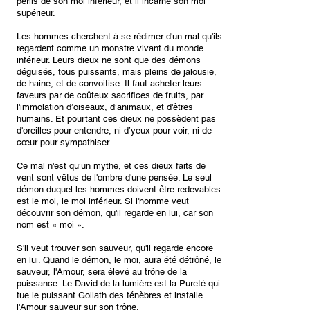
périls de son moi inférieur, et il incarne son moi
supérieur.
Les hommes cherchent à se rédimer d'un mal qu'ils
regardent comme un monstre vivant du monde
inférieur. Leurs dieux ne sont que des démons
déguisés, tous puissants, mais pleins de jalousie,
de haine, et de convoitise. Il faut acheter leurs
faveurs par de coûteux sacrifices de fruits, par
l'immolation d’oiseaux, d’animaux, et d'êtres
humains. Et pourtant ces dieux ne possèdent pas
d'oreilles pour entendre, ni d’yeux pour voir, ni de
cœur pour sympathiser.
Ce mal n'est qu’un mythe, et ces dieux faits de
vent sont vêtus de l'ombre d'une pensée. Le seul
démon duquel les hommes doivent être redevables
est le moi, le moi inférieur. Si l'homme veut
découvrir son démon, qu'il regarde en lui, car son
nom est « moi ».
S'il veut trouver son sauveur, qu'il regarde encore
en lui. Quand le démon, le moi, aura été détrôné, le
sauveur, l'Amour, sera élevé au trône de la
puissance. Le David de la lumière est la Pureté qui
tue le puissant Goliath des ténèbres et installe
l'Amour sauveur sur son trône.