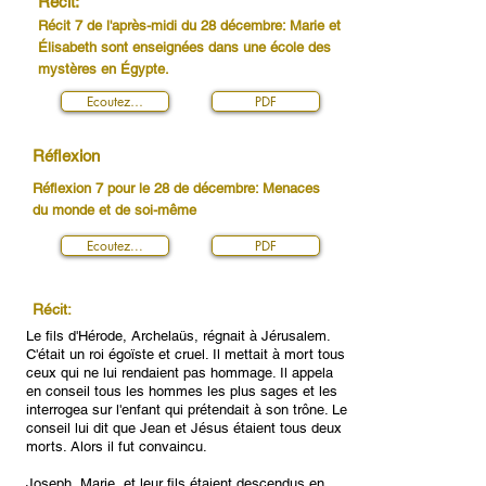
Récit:
Récit 7 de l'après-midi du 28 décembre: Marie et
Élisabeth sont enseignées dans une école des
mystères en Égypte.
Ecoutez…
PDF
Réflexion
Réflexion 7 pour le 28 de décembre: Menaces
du monde et de soi-même
Ecoutez...
PDF
Récit:
Le fils d'Hérode, Archelaüs, régnait à Jérusalem.
C'était un roi égoïste et cruel. Il mettait à mort tous
ceux qui ne lui rendaient pas hommage. Il appela
en conseil tous les hommes les plus sages et les
interrogea sur l'enfant qui prétendait à son trône. Le
conseil lui dit que Jean et Jésus étaient tous deux
morts. Alors il fut convaincu.
Joseph, Marie, et leur fils étaient descendus en