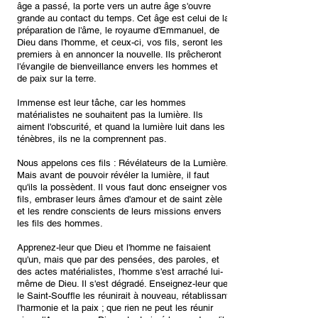
âge a passé, la porte vers un autre âge s'ouvre
grande au contact du temps. Cet âge est celui de la
préparation de l'âme, le royaume d'Emmanuel, de
Dieu dans l'homme, et ceux-ci, vos fils, seront les
premiers à en annoncer la nouvelle. Ils prêcheront
l'évangile de bienveillance envers les hommes et
de paix sur la terre.
Immense est leur tâche, car les hommes
matérialistes ne souhaitent pas la lumière. Ils
aiment l'obscurité, et quand la lumière luit dans les
ténèbres, ils ne la comprennent pas.
Nous appelons ces fils : Révélateurs de la Lumière.
Mais avant de pouvoir révéler la lumière, il faut
qu'ils la possèdent. Il vous faut donc enseigner vos
fils, embraser leurs âmes d'amour et de saint zèle
et les rendre conscients de leurs missions envers
les fils des hommes.
Apprenez-leur que Dieu et l'homme ne faisaient
qu'un, mais que par des pensées, des paroles, et
des actes matérialistes, l'homme s'est arraché lui-
même de Dieu. Il s'est dégradé. Enseignez-leur que
le Saint-Souffle les réunirait à nouveau, rétablissant
l'harmonie et la paix ; que rien ne peut les réunir