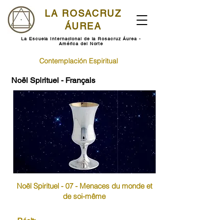
LA ROSACRUZ
ÁUREA
La Escuela Internacional de la Rosacruz Áurea -
América del Norte
Contemplación Espiritual
Noël Spirituel - Français
Noël Spirituel - 07 - Menaces du monde et
de soi-même