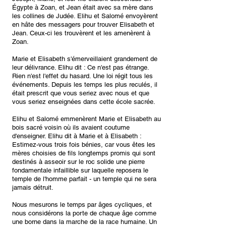
Égypte à Zoan, et Jean était avec sa mère dans
les collines de Judée. Elihu et Salomé envoyèrent
en hâte des messagers pour trouver Elisabeth et
Jean. Ceux-ci les trouvèrent et les amenèrent à
Zoan.
Marie et Elisabeth s'émerveillaient grandement de
leur délivrance. Elihu dit : Ce n'est pas étrange.
Rien n'est l'effet du hasard. Une loi régit tous les
événements. Depuis les temps les plus reculés, il
était prescrit que vous seriez avec nous et que
vous seriez enseignées dans cette école sacrée.
Elihu et Salomé emmenèrent Marie et Elisabeth au
bois sacré voisin où ils avaient coutume
d'enseigner. Elihu dit à Marie et à Elisabeth :
Estimez-vous trois fois bénies, car vous êtes les
mères choisies de fils longtemps promis qui sont
destinés à asseoir sur le roc solide une pierre
fondamentale infaillible sur laquelle reposera le
temple de l'homme parfait - un temple qui ne sera
jamais détruit.
Nous mesurons le temps par âges cycliques, et
nous considérons la porte de chaque âge comme
une borne dans la marche de la race humaine. Un