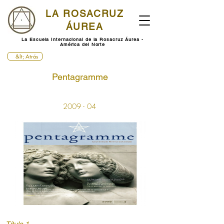
LA ROSACRUZ
ÁUREA
La Escuela Internacional de la Rosacruz Áurea -
América del Norte
&lt; Atrás
Pentagramme
2009 - 04