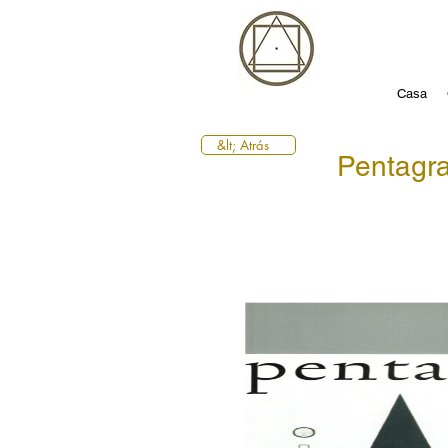
Casa
&lt; Atrás
Pentag