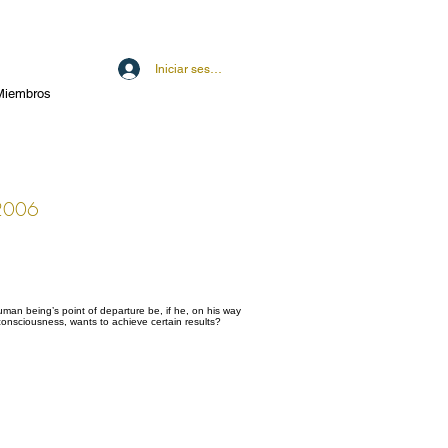
Iniciar sesión
Miembros
2006
man being’s point of departure be, if he, on his way
consciousness, wants to achieve certain results?