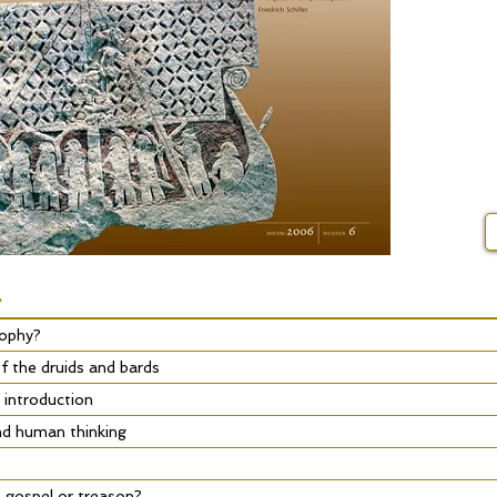
.
sophy?
 the druids and bards
 introduction
d human thinking
, gospel or treason?