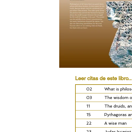
Leer citas de este libro..
02
What is philo
03
The wisdom of
11
The druids, an
15
Pythagoras an
22
A wise man
23
Judas Iscariot