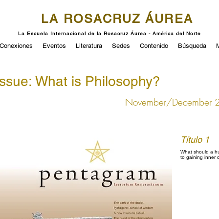
LA ROSACRUZ ÁUREA
La Escuela Internacional de la Rosacruz Áurea - América del Norte
Conexiones
Eventos
Literatura
Sedes
Contenido
Búsqueda
Issue: What is Philosophy?
November/December 
Título 1
What should a hu
to gaining inner 