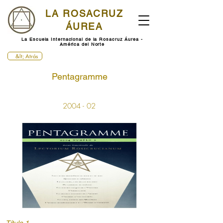
LA ROSACRUZ
ÁUREA
La Escuela Internacional de la Rosacruz Áurea -
América del Norte
&lt; Atrás
Pentagramme
2004 - 02