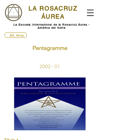
LA ROSACRUZ
ÁUREA
La Escuela Internacional de la Rosacruz Áurea -
América del Norte
&lt; Atrás
Pentagramme
2002 - 01