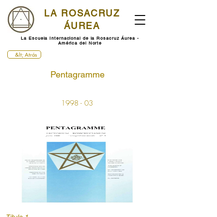
LA ROSACRUZ
ÁUREA
La Escuela Internacional de la Rosacruz Áurea -
América del Norte
&lt; Atrás
Pentagramme
1998 - 03