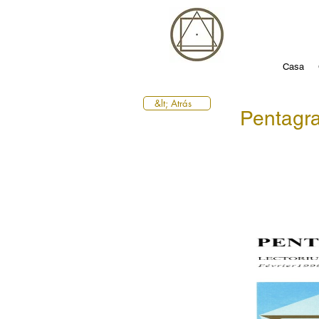
Casa
&lt; Atrás
Pentag