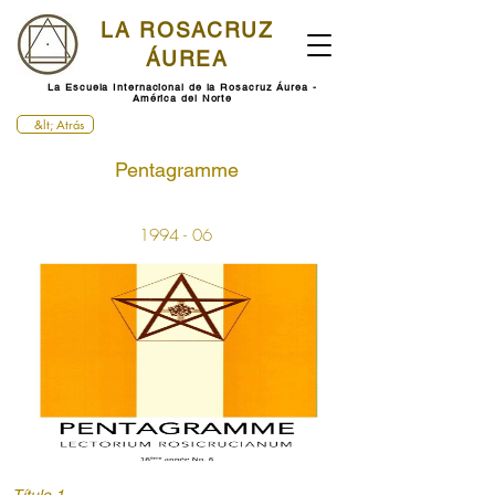
LA ROSACRUZ
ÁUREA
La Escuela Internacional de la Rosacruz Áurea -
América del Norte
&lt; Atrás
Pentagramme
1994 - 06