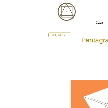
Casa
&lt; Atrás
Pentag