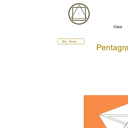
Casa
&lt; Atrás
Pentag