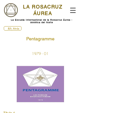
LA ROSACRUZ
ÁUREA
La Escuela Internacional de la Rosacruz Áurea -
América del Norte
&lt; Atrás
Pentagramme
1979 - 01