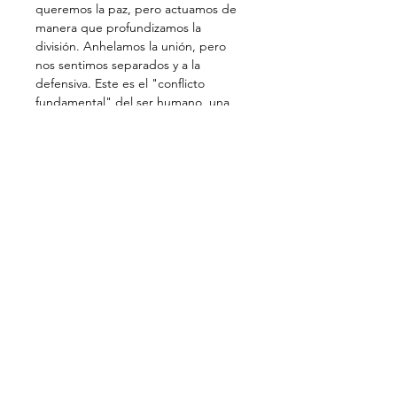
queremos la paz, pero actuamos de 
manera que profundizamos la 
división. Anhelamos la unión, pero 
nos sentimos separados y a la 
defensiva. Este es el "conflicto 
fundamental" del ser humano, una 
profunda división entre nuestro 
anhelo de unidad y la insistencia del 
ego en seguir siendo el centro del 
mundo.
Este tema profundiza en las raíces de 
este conflicto y ofrece un camino 
hacia su resolución. Explica que cada 
persona es un microcosmos, un 
universo en miniatura con dos 
naturalezas:  la personalidad mortal, 
por un lado, y un principio divino 
inmortal interior, a menudo 
simbolizado por la…