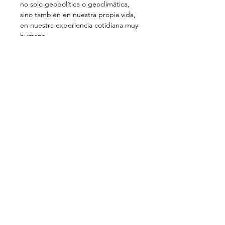
no solo geopolítica o geoclimática, 
sino también en nuestra propia vida, 
en nuestra experiencia cotidiana muy 
humana.  
Muchas personas luchan por 
mantenerse al día con las instancias 
de vida en constante cambio, con 
pérdida de certezas. Esto es muy 
normal y, lo admitamos o no, todos 
sentimos esta tensión en algún nivel.  
Esta situación sin embargo abre la 
posibilidad a la introspección, un 
espacio para preguntarnos qué es lo 
fundamental, qué es lo esencial en la 
vida... quizás entonces podamos 
abrirnos a nuevas perspectivas, al 
horizonte de una nueva realidad que 
nos…
Read more