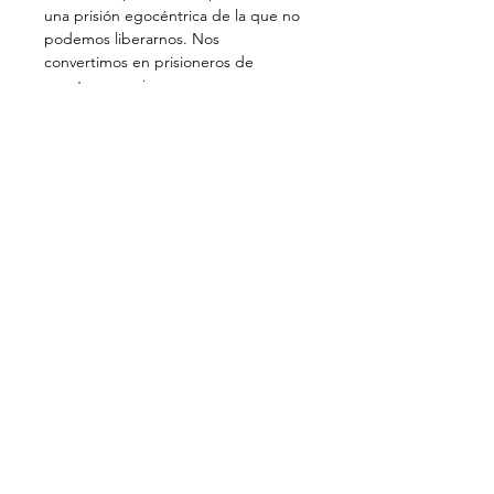
una prisión egocéntrica de la que no 
podemos liberarnos. Nos 
convertimos en prisioneros de 
Entonces, ¿cómo podemos 
En primer lugar, debemos dejar de 
lado el Egoísmo y el Egocentrismo y 
el Sufrimiento que resulta de ellos. 
"Ningún hombre es una isla." Todos 
estamos interconectados y todo lo 
que hacemos afecta el mundo que 
nos rodea y aquellos con los que nos 
encontramos.

Necesitamos ver la unidad de todo y 
de todo a través de los ojos…
Read more