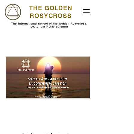
THE GOLDEN
ROSYCROSS
The International School of the Golden Rosycross,
Lectorium Rosicrucianum