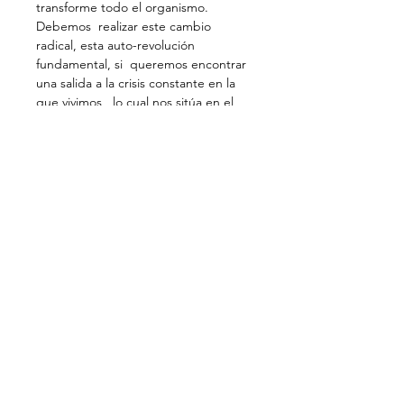
transforme todo el organismo. 
Debemos  realizar este cambio 
radical, esta auto-revolución 
fundamental, si  queremos encontrar 
una salida a la crisis constante en la 
que vivimos,  lo cual nos sitúa en el 
centro de los acontecimientos 
mundiales, pues  nuestra 
contribución puede y debe ser la 
manifestación real de este  nuevo 
estado de conciencia transformador 
y liberador.
Encuentre su zona horaria en el 
enlace:
www.dateful.com/eventlink/372044923
2
17:00 (EDT) (Miami, Montreal, 
Ottawa, Toronto, Boston, Filadelfia, 
Atlanta)
16:00 (CDT) (Houston, Chicago, 
Minneapolis)