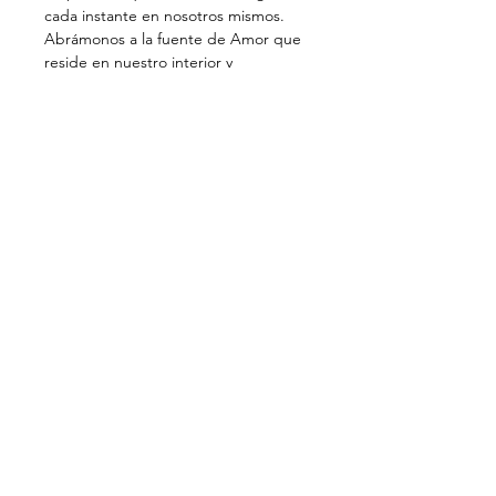
cada instante en nosotros mismos.
Abrámonos a la fuente de Amor que 
reside en nuestro interior y 
permitamos que nos colme con su 
fuerza cada vez más. Por nuestro 
deseo y orientación, permitamos que 
dicha fuente de Amor pueda 
revelarse en nuestra vida.
Les invitamos a explorar con nosotros 
el camino de la verdadera 
Autorrevolución que conduce a una 
nueva Realidad, la realidad del Alma 
Nueva, pues, aunque lo 
poseyéramos todo, no seríamos ni 
tendríamos nada si no estuviéramos 
en perfecta unión con esta fuente 
infinita de Amor.
Read more