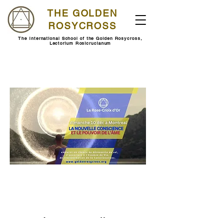
THE GOLDEN
ROSYCROSS
The International School of the Golden Rosycross,
Lectorium Rosicrucianum