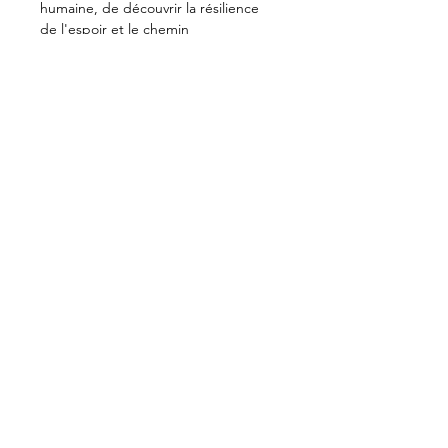
humaine, de découvrir la résilience 
de l'espoir et le chemin 
transformateur de la découverte de 
soi. De relever le défi de forger 
l'unité au milieu de la diversité et 
découvrir le dynamisme spirituel qui 
découle d'un sentiment collectif 
d'interconnexion.
Découvrir à naviguer à la croisée des 
chemins de l'évolution humaine, à 
l'aube de l'ère du Verseau marqué 
par une accélération rapide et des 
changements sans précédent.
Read more