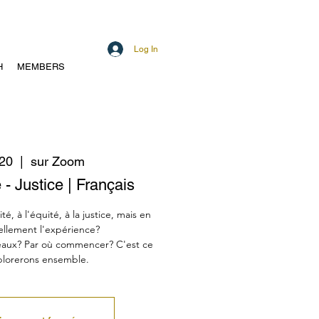
Log In
H
MEMBERS
 20
  |  
sur Zoom
 - Justice | Français
té, à l'équité, à la justice, mais en
ellement l'expérience?
éaux? Par où commencer? C'est ce
plorerons ensemble.