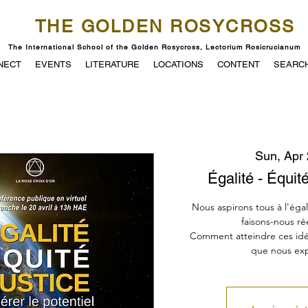
THE GOLDEN ROSYCROSS
The International School of the Golden Rosycross, Lectorium Rosicrucianum
NECT
EVENTS
LITERATURE
LOCATIONS
CONTENT
SEARC
Sun, Apr
Égalité - Équité
Nous aspirons tous à l'égali
faisons-nous ré
Comment atteindre ces id
que nous ex