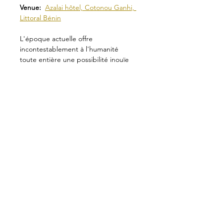
Venue:  
Azalai hôtel, Cotonou Ganhi, 
Littoral Bénin
L'époque actuelle offre 
incontestablement à l'humanité 
toute entière une possibilité inouïe 
de connaissance capable d’ouvrir de 
nouvelles perspectives. 
Elle démontre qu’elle porte une 
nouvelle impulsion cosmique capable 
de pousser les hommes vers des 
connaissances essentielles oubliées 
et à se lever de leurs errements. Elle 
se manifeste par le besoin de 
connaitre et comprendre le vrai but 
de la vie, ainsi que le chemin à suivre 
pour l’atteindre..
Read more