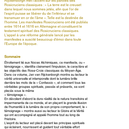
Rijckenborgh met l'accent sur les paroles des
Rosicruciens classiques : « La terre est le creuset
dans lequel nous sommes jetés, afin que l'or de
l'esprit puisse se libérer du de l'inférieur et se
transmuer en or de l'âme ». Telle est la destinée de
l'homme. Les manifestes Rosicruciens ont été publiés
entre 1614 et 1616 en Allemagne et constituent le
testament spirituel des Rosicruciens classiques.
L'appel à une réforme générale lancé par les
manifestes a suscité beaucoup d'émoi dans toute
l'Europe de l'époque.
Sommaire
Étroitement lié aux Noces Alchimiques, ce manifeste, ou «
témoignage », identifie clairement l'impulsion, le caractère et
les objectifs des Rose-Croix classiques du Moyen-Âge.
Dans ce volume, Jan van Rijckenborgh montre au lecteur la
vérité universelle et intemporelle dont la lumière brille
derrière les mots de la « Confessio », et comment tous les
véritables groupes spirituels, passés et présents, se sont
placés sous le même
« témoignage ».
En dévoilant d'abord la dure réalité de la nature transitoire et
impermanente de ce monde, et en plaçant la grande illusion
de l'humanité à la lumière de son propre comportement, le «
témoignage » montre aussi au lecteur la Gloire et la Vérité
qui ont accompagné et appelé l'homme tout au long de
l'histoire.
L'esprit du lecteur est placé devant les principes spirituels
qui éclairent, nourrissent et guident tout véritable effort