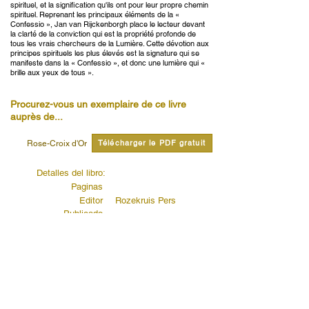
spirituel, et la signification qu'ils ont pour leur propre chemin
spirituel. Reprenant les principaux éléments de la «
Confessio », Jan van Rijckenborgh place le lecteur devant
la clarté de la conviction qui est la propriété profonde de
tous les vrais chercheurs de la Lumière. Cette dévotion aux
principes spirituels les plus élevés est la signature qui se
manifeste dans la « Confessio », et donc une lumière qui «
brille aux yeux de tous ».
Procurez-vous un exemplaire de ce livre
auprès de...
Télécharger le PDF gratuit
Rose-Croix d'Or
Detalles del libro:
Paginas
Editor
Rozekruis Pers
Publicado
Código de editores
Lire citations de ce livre...
La Réformation du monde
Lire la suite...