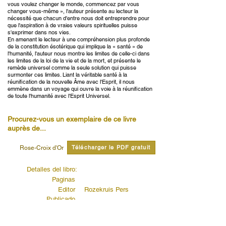
vous voulez changer le monde, commencez par vous
changer vous-même », l'auteur présente au lecteur la
nécessité que chacun d'entre nous doit entreprendre pour
que l'aspiration à de vraies valeurs spirituelles puisse
s'exprimer dans nos vies.
En amenant le lecteur à une compréhension plus profonde
de la constitution ésotérique qui implique la « santé » de
l'humanité, l'auteur nous montre les limites de celle-ci dans
les limites de la loi de la vie et de la mort, et présente le
remède universel comme la seule solution qui puisse
surmonter ces limites. Liant la véritable santé à la
réunification de la nouvelle Âme avec l'Esprit, il nous
emmène dans un voyage qui ouvre la voie à la réunification
de toute l'humanité avec l'Esprit Universel.
Procurez-vous un exemplaire de ce livre
auprès de...
Télécharger le PDF gratuit
Rose-Croix d'Or
Detalles del libro:
Paginas
Editor
Rozekruis Pers
Publicado
Código de editores