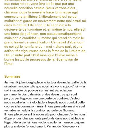
que nous ne pouvons être aidés que par une
nouvelle condition astrale. Nous verrons alors
clairement que la nouvelle force lumineuse agit
comme une antithèse à littéralement tout ce qui
maintient et garde en mouvement notre moi astral né
dans la nature. Elle conduit le candidat à la
découverte de lui-même et, en même temps, elle est
une force de guérison, non pas automatiquement,
mais par le candidat lui-même qui prend en main le
grand travail de sanctification. Ce travail d'abandon
de soi est le non-faire du « moi » d'une part, et une
action très vigoureuse dans la force de la lumière de
Dieu d'autre part. C'est ainsi que l'élève mène à
bonne fin tout le processus de la rédemption de
l'âme.
Sommaire
Jan van Rijckenborgh place le lecteur devant la réalité de la
situation mondiale telle que nous la vivons aujourd'hui — la
soif insatiable de pouvoir sur les autres, et la peur
permanente des calamités et des désastres qui sont
perçus par l'ego comme une perte de contrôle. L'auteur
nous montre la fin inéluctable à laquelle nous conduit cette
course à la domination, mais il nous présente aussi le seul
véritable remède à la condition actuelle de l'homme.
Il nous place devant la nécessité pour chacun d'entre nous
d'opérer des changements profonds dans notre attitude à
l'égard de la vie, si nous voulons éviter la menace toujours
plus grande de l'effondrement. Partant de l'idée que « si