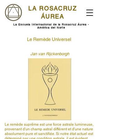
LA ROSACRUZ
ÁUREA
La Escuela Internacional de la Rosacruz Áurea -
América del Norte
Le Remède Universel
Jan van Rijckenborgh
Le remède suprême est une force astrale lumineuse,
provenant d'un champ astral différent et d'une nature
absolument pure et sanctifiée. Si notre état actuel est
déterminé par une condition astrale, il est évident