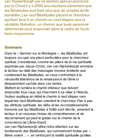
van Rijckenborgh sur ce sermon spécial prononcé
par le Christ il y a 2000 ans montrent clairement que
les Béatitudes sont bien plus que de simples écrits
banalités. Les neuf Béatitudes placent le chercheur
spirituel face à un chemin en neuf étapes vers la
véritable libération, un chemin que toute personne
déterminée peut emprunter dans le cadre de l'auto-
franc maçonnerie.
Sommaire
Dans le « Sermon sur la Montagne », les Béatitudes ont
toujours occupé une place particulière pour le chercheur
spirituel. Considérées comme les piliers de la vie spirituelle
exprimée par Jésus-Christ, Jan van Rijckenborgh emmène
le lecteur au-delà des messages moraux évidents que
contiennent les Béatitudes, en nous confrontant à la
nécessité libératrice de la renaissance de l'âme si
éloquemment cachée dans ces textes.
Mettant en lumière le chemin intérieur que doivent
emprunter tous ceux qui cherchent à se relier à l'Absolu,
l'auteur explique en détail le chemin à neuf étapes vers
lequel les neuf Béatitudes orientent le chercheur. Pas à pas,
les attributs spirituels, les défis et les accomplissements
transmis par les Béatitudes à l'initié sont décrits, amenant le
lecteur à un nouveau niveau de compréhension et de
discernement qui peut le guider sur le chemin de la
conscience de L’Âme-Esprit.
Jan van Rijckenborgh attire notre attention sur les
fondements des Béatitudes, qui commencent toutes par «
Bénis soient ... », en renforçant la réalité spirituelle qu'elles