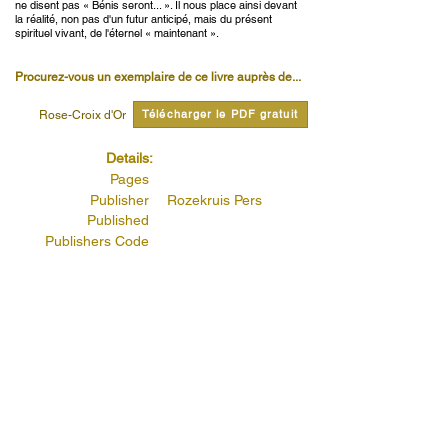
ne disent pas « Bénis seront... ». Il nous place ainsi devant
la réalité, non pas d'un futur anticipé, mais du présent
spirituel vivant, de l'éternel « maintenant ».
Procurez-vous un exemplaire de ce livre auprès de...
Télécharger le PDF gratuit
Rose-Croix d'Or
Details:
Pages
Publisher
Rozekruis Pers
Published
Publishers Code
Lire citations de ce livre...
Bienheureux sont les pauvres en esprit, car
le royaume des cieux est à eux.
Lire la suite...
Bienheureux sont les débonnaires, car ils
hériteront la terre.