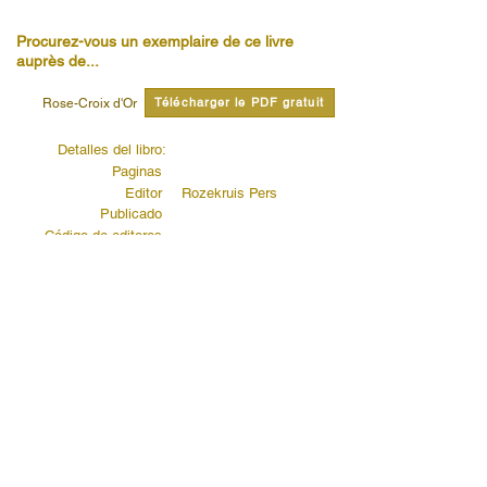
Procurez-vous un exemplaire de ce livre
auprès de...
Télécharger le PDF gratuit
Rose-Croix d'Or
Detalles del libro:
Paginas
Editor
Rozekruis Pers
Publicado
Código de editores
Lire citations de ce livre...
La Porte derrière le Voile
Lire la suite...
Le Temple de l’Esprit
Lire la suite...