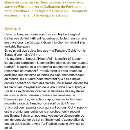
liberté de conscience. Dans ce livre, les co-auteurs
Jan van Rijckenborgh et Catharose de Petri attirent
notre attention sur les mystères cachés qui indiquent
le chemin menant à la véritable libération.
Sommaire
Dans ce livre, les co-auteurs Jan van Rijckenborgh et
Catharose de Petri attirent l'attention du lecteur sur certains
des mystères cachés qui indiquent le chemin menant à la
véritable libération.
En éclairant des sujets tels que « le Temple d'Osiris », « le
Songe d'une nuit d'été » et
« le mystère et l'appel d'Hiram Abiff, le maître bâtisseur »,
les auteurs élargissent la compréhension du lecteur quant à
l'activité, la portée et la profondeur du chemin universel pour
l'ensemble de l'humanité. En dévoilant le sens caché de
certaines des histoires et fables les plus enchanteresses
du monde, les auteurs nous montrent que ces simples
contes cachent souvent des vérités universelles qui ont été
les véhicules d'expression de la Voix Divine à leur époque.
Par leurs explications directes et détaillées des mystères
du voyage de la Lumière à travers les ténèbres de
l'humanité perdue, les auteurs apportent au lecteur une
nouvelle vision de l'ampleur du sacrifice de l'Amour
Universel pour appeler ceux qui sont perdus. Cet « appel »
est le premier pas qui lance le chercheur qui y répond
positivement dans un nouveau voyage de découverte de
soi, de conscience de soi et, finalement, d'acceptation de
tout ce qui le guidera vers l'unification avec le divin qui est
en lui.