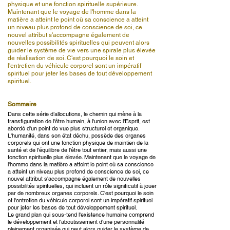
physique et une fonction spirituelle supérieure.
Maintenant que le voyage de l'homme dans la
matière a atteint le point où sa conscience a atteint
un niveau plus profond de conscience de soi, ce
nouvel attribut s'accompagne également de
nouvelles possibilités spirituelles qui peuvent alors
guider le système de vie vers une spirale plus élevée
de réalisation de soi. C'est pourquoi le soin et
l'entretien du véhicule corporel sont un impératif
spirituel pour jeter les bases de tout développement
spirituel.
Sommaire
Dans cette série d’allocutions, le chemin qui mène à la
transfiguration de l'être humain, à l'union avec l'Esprit, est
abordé d'un point de vue plus structurel et organique.
L'humanité, dans son état déchu, possède des organes
corporels qui ont une fonction physique de maintien de la
santé et de l'équilibre de l'être tout entier, mais aussi une
fonction spirituelle plus élevée. Maintenant que le voyage de
l'homme dans la matière a atteint le point où sa conscience
a atteint un niveau plus profond de conscience de soi, ce
nouvel attribut s'accompagne également de nouvelles
possibilités spirituelles, qui incluent un rôle significatif à jouer
par de nombreux organes corporels. C'est pourquoi le soin
et l'entretien du véhicule corporel sont un impératif spirituel
pour jeter les bases de tout développement spirituel.
Le grand plan qui sous-tend l'existence humaine comprend
le développement et l'aboutissement d'une personnalité
pleinement organisée qui peut alors guider le système de