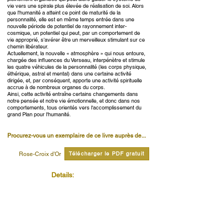
vie vers une spirale plus élevée de réalisation de soi. Alors
que l'humanité a atteint ce point de maturité de la
personnalité, elle est en même temps entrée dans une
nouvelle période de potentiel de rayonnement inter-
cosmique, un potentiel qui peut, par un comportement de
vie approprié, s'avérer être un merveilleux stimulant sur ce
chemin libérateur.
Actuellement, la nouvelle « atmosphère » qui nous entoure,
chargée des influences du Verseau, interpénètre et stimule
les quatre véhicules de la personnalité (les corps physique,
éthérique, astral et mental) dans une certaine activité
dirigée, et, par conséquent, apporte une activité spirituelle
accrue à de nombreux organes du corps.
Ainsi, cette activité entraîne certains changements dans
notre pensée et notre vie émotionnelle, et donc dans nos
comportements, tous orientés vers l'accomplissement du
grand Plan pour l'humanité.
Procurez-vous un exemplaire de ce livre auprès de...
Télécharger le PDF gratuit
Rose-Croix d'Or
Details:
Pages
Publisher
Rozekruis Pers
Published
Publishers Code