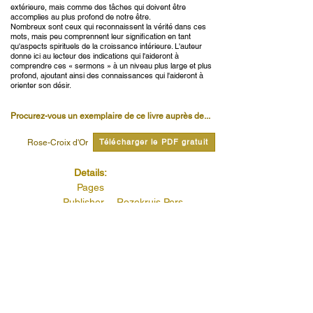
extérieure, mais comme des tâches qui doivent être
accomplies au plus profond de notre être.
Nombreux sont ceux qui reconnaissent la vérité dans ces
mots, mais peu comprennent leur signification en tant
qu'aspects spirituels de la croissance intérieure. L'auteur
donne ici au lecteur des indications qui l'aideront à
comprendre ces « sermons » à un niveau plus large et plus
profond, ajoutant ainsi des connaissances qui l'aideront à
orienter son désir.
Procurez-vous un exemplaire de ce livre auprès de...
Télécharger le PDF gratuit
Rose-Croix d'Or
Details:
Pages
Publisher
Rozekruis Pers
Published
Publishers Code