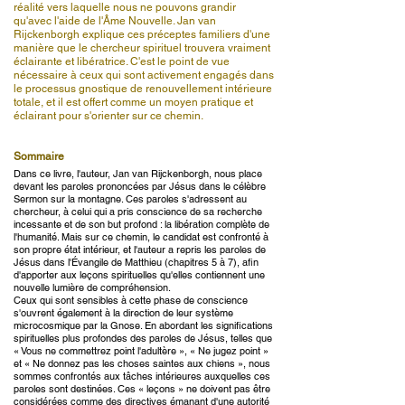
réalité vers laquelle nous ne pouvons grandir
qu'avec l'aide de l'Âme Nouvelle. Jan van
Rijckenborgh explique ces préceptes familiers d'une
manière que le chercheur spirituel trouvera vraiment
éclairante et libératrice. C'est le point de vue
nécessaire à ceux qui sont activement engagés dans
le processus gnostique de renouvellement intérieure
totale, et il est offert comme un moyen pratique et
éclairant pour s'orienter sur ce chemin.
Sommaire
Dans ce livre, l'auteur, Jan van Rijckenborgh, nous place
devant les paroles prononcées par Jésus dans le célèbre
Sermon sur la montagne. Ces paroles s'adressent au
chercheur, à celui qui a pris conscience de sa recherche
incessante et de son but profond : la libération complète de
l'humanité. Mais sur ce chemin, le candidat est confronté à
son propre état intérieur, et l'auteur a repris les paroles de
Jésus dans l'Évangile de Matthieu (chapitres 5 à 7), afin
d'apporter aux leçons spirituelles qu'elles contiennent une
nouvelle lumière de compréhension.
Ceux qui sont sensibles à cette phase de conscience
s'ouvrent également à la direction de leur système
microcosmique par la Gnose. En abordant les significations
spirituelles plus profondes des paroles de Jésus, telles que
« Vous ne commettrez point l'adultère », « Ne jugez point »
et « Ne donnez pas les choses saintes aux chiens », nous
sommes confrontés aux tâches intérieures auxquelles ces
paroles sont destinées. Ces « leçons » ne doivent pas être
considérées comme des directives émanant d'une autorité