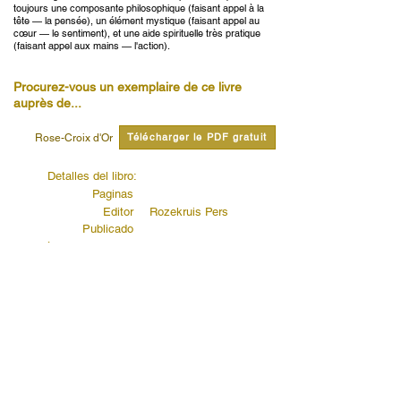
toujours une composante philosophique (faisant appel à la
tête — la pensée), un élément mystique (faisant appel au
cœur — le sentiment), et une aide spirituelle très pratique
(faisant appel aux mains — l'action).
Procurez-vous un exemplaire de ce livre
auprès de...
Télécharger le PDF gratuit
Rose-Croix d'Or
Detalles del libro:
Paginas
Editor
Rozekruis Pers
Publicado
Código de editores
Lire citations de ce livre...
Tel état de conscience, tel état de vie
Lire la suite...
Du champ de force au champ de