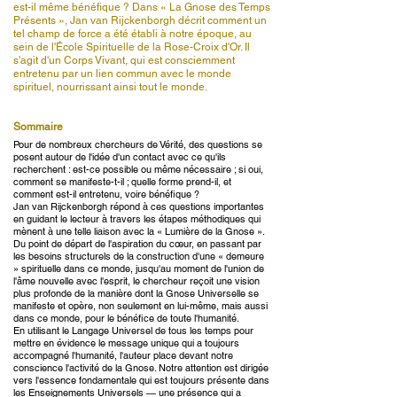
est-il même bénéfique ? Dans « La Gnose des Temps
Présents », Jan van Rijckenborgh décrit comment un
tel champ de force a été établi à notre époque, au
sein de l'École Spirituelle de la Rose-Croix d'Or. Il
s'agit d'un Corps Vivant, qui est consciemment
entretenu par un lien commun avec le monde
spirituel, nourrissant ainsi tout le monde.
Sommaire
Pour de nombreux chercheurs de Vérité, des questions se
posent autour de l'idée d'un contact avec ce qu'ils
recherchent : est-ce possible ou même nécessaire ; si oui,
comment se manifeste-t-il ; quelle forme prend-il, et
comment est-il entretenu, voire bénéfique ?
Jan van Rijckenborgh répond à ces questions importantes
en guidant le lecteur à travers les étapes méthodiques qui
mènent à une telle liaison avec la « Lumière de la Gnose ».
Du point de départ de l'aspiration du cœur, en passant par
les besoins structurels de la construction d'une « demeure
» spirituelle dans ce monde, jusqu'au moment de l'union de
l'âme nouvelle avec l'esprit, le chercheur reçoit une vision
plus profonde de la manière dont la Gnose Universelle se
manifeste et opère, non seulement en lui-même, mais aussi
dans ce monde, pour le bénéfice de toute l'humanité.
En utilisant le Langage Universel de tous les temps pour
mettre en évidence le message unique qui a toujours
accompagné l'humanité, l'auteur place devant notre
conscience l'activité de la Gnose. Notre attention est dirigée
vers l'essence fondamentale qui est toujours présente dans
les Enseignements Universels — une présence qui a