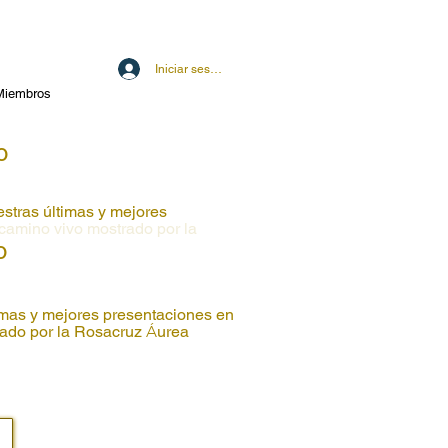
Iniciar sesión
Miembros
o
estras últimas y mejores
 camino vivo mostrado por la
o
timas y mejores presentaciones en
trado por la Rosacruz
Á
urea