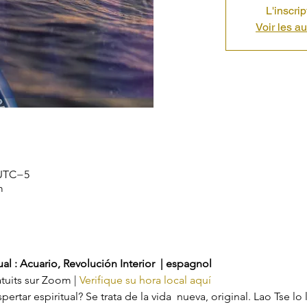
L'inscri
Voir les a
 UTC−5
m
l : Acuario, Revolución Interior  | espagnol
atuits sur Zoom | 
Verifique su hora local aquí