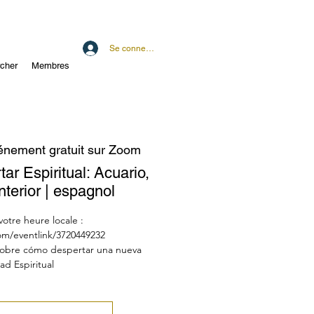
Se connecter
cher
Membres
énement gratuit sur Zoom
r Espiritual: Acuario,
nterior | espagnol
otre heure locale :
com/eventlink/3720449232
 sobre cómo despertar una nueva
dad Espiritual