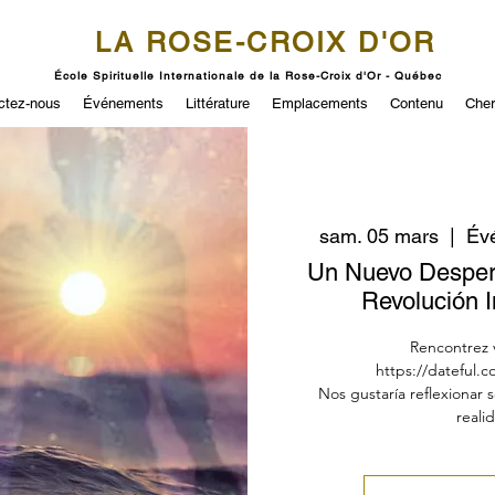
LA ROSE-CROIX D'OR
École Spirituelle Internationale de la Rose-Croix d'Or - Québec
ctez-nous
Événements
Littérature
Emplacements
Contenu
Cher
sam. 05 mars
  |  
Év
Un Nuevo Desperta
Revolución I
Rencontrez v
https://dateful.
Nos gustaría reflexionar
reali