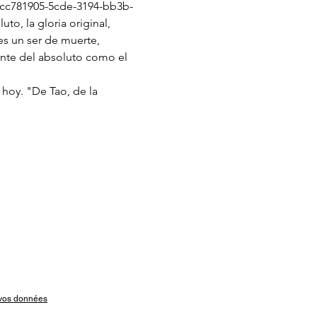
e _cc781905-5cde-3194-bb3b- 
to, la gloria original, 
es un ser de muerte, 
uente del absoluto como el 
t vos données