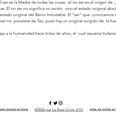
 El ser es la Madre de todas las cosas ; el no ser es el origen d
 El no ser no significa no existir,  sino el estado original absolu
 estado original del Reino Inmutable. El "ser" que  conocemos 
 ser no  proviene de Tao, pues hay un original surgido de  la f
©2026 par La Rose-Croix d'Or
otre équipe en ligne
votre vie privée e