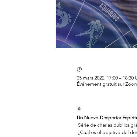
🕑
05 mars 2022, 17:00 – 18:30
Événement gratuit sur Zoo
📖
Un Nuevo Despertar Espiritua
 Série de charlas publics gr
 ¿Cuál es el objetivo del despertar espiritual? Se trata de la vida  nueva, original. Lao Tse lo llama : "el camino que 