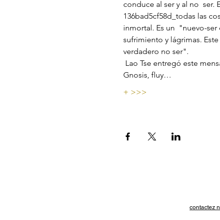
conduce al ser y al no  ser.
136bad5cf58d_todas las cosas.
inmortal. Es un  "nuevo-ser
sufrimiento y lágrimas. Este
verdadero no ser".
 Lao Tse entregó este mensaje a la humanidad hace miles de años, el  cual resuena todavía hoy. "De Tao, de la 
Gnosis, fluy…
+ >>>
contactez n