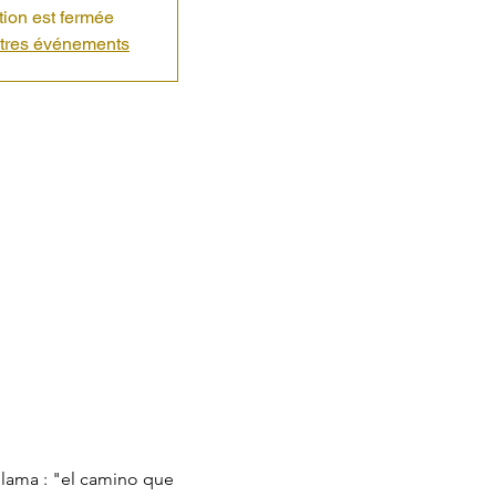
ption est fermée
utres événements