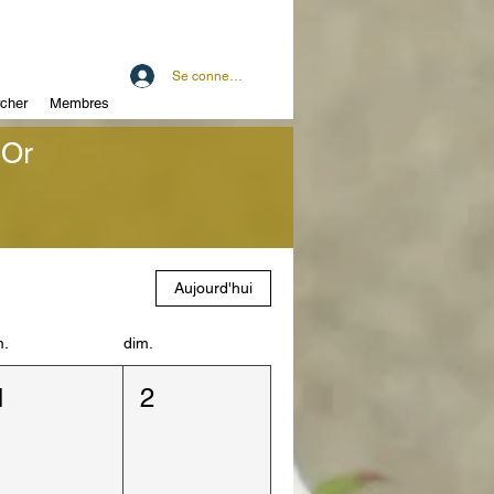
Se connecter
cher
Membres
'Or
Aujourd'hui
m.
dim.
1
2