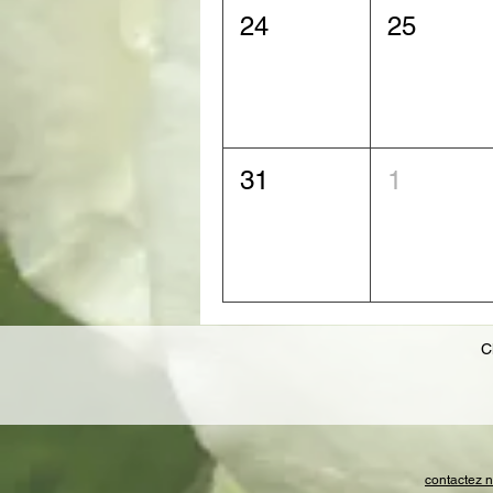
24
25
31
1
C
contactez n