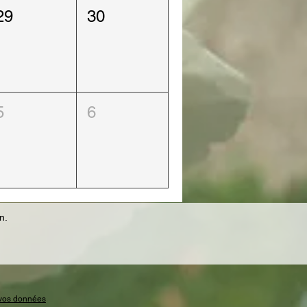
29
30
5
6
n.
t vos données