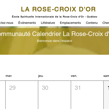
LA ROSE-CROIX D'OR
École Spirituelle Internationale de la Rose-Croix d'Or - Québec
ctez-nous
Événements
Littérature
Emplacements
Contenu
Cher
mmunauté Calendrier La Rose-Croix d
Bienvenue dans l'espace
mer.
jeu.
ven.
sa
29
30
31