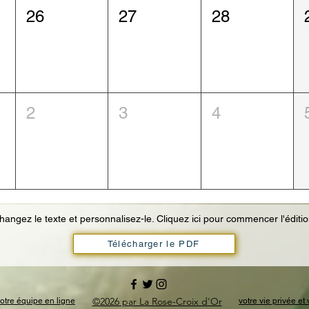
26
27
28
2
3
4
hangez le texte et personnalisez-le. Cliquez ici pour commencer l'éditio
Télécharger le PDF
©2026 par La Rose-Croix d'Or
otre équipe en ligne
votre vie privée e