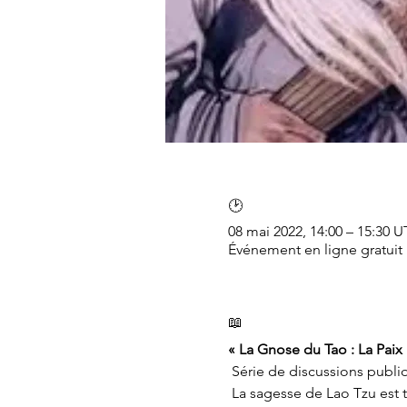
🕑
08 mai 2022, 14:00 – 15:30 
Événement en ligne gratuit
📖
« La Gnose du Tao : La Paix
 Série de discussions publi
 La sagesse de Lao Tzu est tout aussi pertinente aujourd'hui qu'elle l'était à son époque. Elle est vivante et 