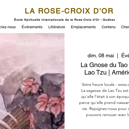
LA ROSE-CROIX D'OR
École Spirituelle Internationale de la Rose-Croix d'Or - Québec
ctez-nous
Événements
Littérature
Emplacements
Contenu
Cher
dim. 08 mai
  |  
Évé
La Gnose du Tao :
Lao Tzu | Amér
Votre heure locale : www.
La sagesse de Lao Tzu est 
qu'elle l'était à son époqu
parce qu'elle prend naissan
vie. Rejoignez-nous pour 
pouvons renouer avec la