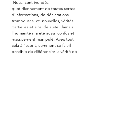
 Nous  sont inondés 
quotidiennement de toutes sortes 
d'informations, de déclarations 
trompeuses  et  nouvelles, vérités 
partielles et ainsi de suite. Jamais 
l'humanité n'a été aussi  confus et 
massivement manipulé. Avec tout 
cela à l'esprit, comment se fait-il  
possible de différencier la vérité de 
l'illusion ? Qu'est-ce que la vérité ? 
Comment pouvons-nous  atteindre la 
vérité ? En cette période, à l'aube du 
Verseau, quand le divin  La force est 
plus intensément et abondamment 
déversée sur le monde, comment  
pouvons-nous saisir les opportunités 
qu'il apporte ?
 Notre prochaine série de 
discussions publiques examinera, 
dans trois explorations 
hebdomadaires en direct, les 