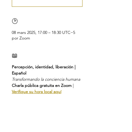
🕑
08 mars 2025, 17:00 – 18:30 UTC−5
por Zoom
📖
Percepción, identidad, liberación | 
Español
Transformando la conciencia humana
Charla pública gratuita en Zoom
 | 
Verifique su hora local aquí
En esta sesión, discutiremos el 
concepto de conciencia y cómo 
afecta nuestras vidas. 
Nuestra conciencia está formada por 
tres atributos: identidad, percepción 