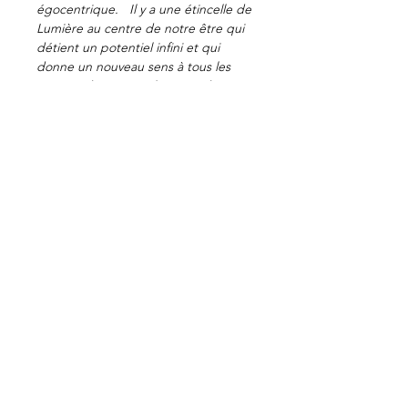
égocentrique.   Il y a une étincelle de 
Lumière au centre de notre être qui 
détient un potentiel infini et qui 
donne un nouveau sens à tous les 
aspects du système humain, du 
monde qui nous entoure et des 
interactions entre eux.
Notre exploration mensuelle en ligne 
constitue un chemin vers l'intérieur 
et vers l'extérieur, de la perspective 
à l'intuition.
Toutes les explorations peuvent être 
suivies séparément et aucune 
connaissance préalable n'est 
nécessaire. Vos hôtes sont des élèves 
de la Rose-Croix d'Or.
👉🏻Participer à la réunion Zoom: 
https://us02web.zoom.us/j/810182997
24
+ >>>