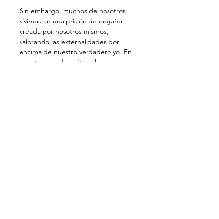
Sin embargo, muchos de nosotros 
vivimos en una prisión de engaño 
creada por nosotros mismos, 
valorando las externalidades por 
encima de nuestro verdadero yo. En 
nuestro mundo caótico, buscamos 
constantemente soluciones a 
nuestros problemas pero rara vez 
encontramos resultados duraderos. 
La verdadera respuesta está en 
comprender quiénes somos 
realmente.
Profundizaremos en la sabiduría de la 
'Canción de Ashtavakra', un antiguo 
texto védico donde el sabio 
Ashtavakra guía al buscador Janaka 
hacia la autorrealización. Ashtavakra 
enseña que no somos las formas 
transitorias con las que nos…