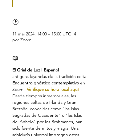
🕑
11 mai 2024, 14:00 – 15:00 UTC−4
por Zoom
📖
El Grial de Luz I Español
antiguas leyendas de la tradición celta
Encuentro gnóstico contemplativo
 en 
Zoom | 
Verifique su hora local aquí
Desde tiempos inmemoriales, las 
regiones celtas de Irlanda y Gran 
Bretaña, conocidas como "las Islas 
Sagradas de Occidente" o "las Islas 
del Anhelo" por los Brahmanes, han 
sido fuente de mitos y magia. Una 
sabiduría universal impregna estos 