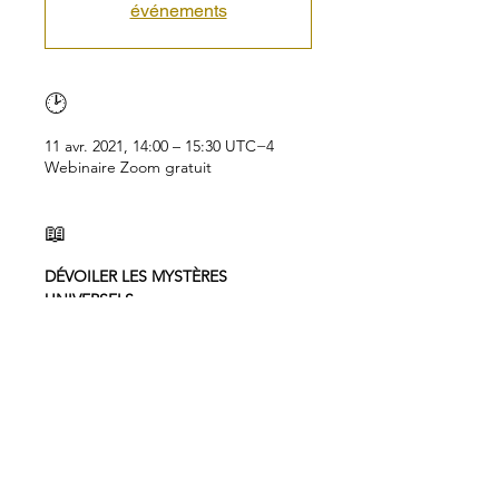
événements
🕑
11 avr. 2021, 14:00 – 15:30 UTC−4
Webinaire Zoom gratuit
📖
DÉVOILER LES MYSTÈRES 
UNIVERSELS
 Série de conférences publiques sur 
Zoom
11 avril : Conscience cosmique et 
être humain
18 avril : Les mystères de l'âme
25 avril : éveil de la conscience 
spirituelle
 Qu'est-ce que la Conscience 